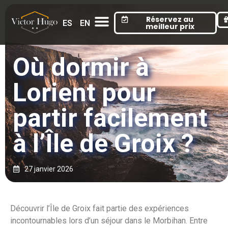
Cookies management panel
Réservez au
ES
EN
meilleur prix
Où dormir à
Lorient pour
partir facilement
à l’Île de Groix ?
27 janvier 2026
Découvrir l’
Île de Groix
fait partie des expériences
incontournables lors d’un séjour dans le Morbihan. Entre