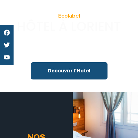
Ecolabel
HÔTEL À LORIENT
Anne-Sophie, Mickaël et l’équipe du
VICTOR HUGO sont ravis de vous
accueillir au coeur de la ville de
Lorient.
Découvrir l'Hôtel
NOS