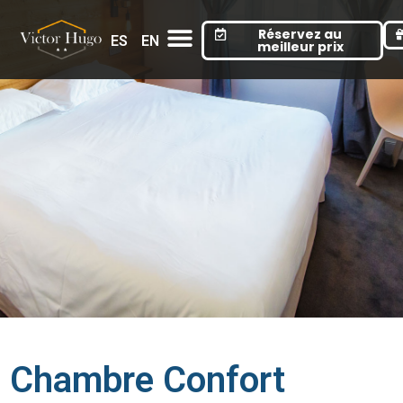
Cookies management panel
Réservez au
ES
EN
meilleur prix
Chambre Confort