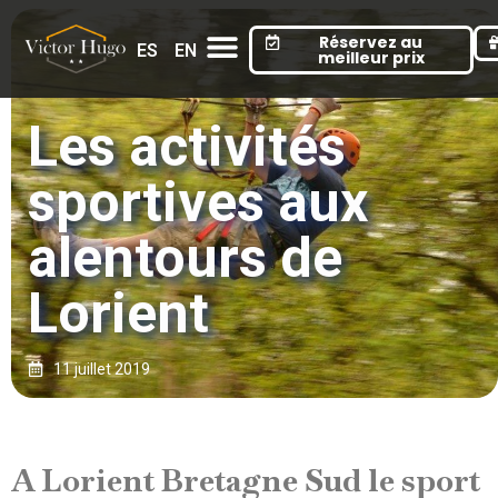
Cookies management panel
Réservez au
ES
EN
meilleur prix
Les activités
sportives aux
alentours de
Lorient
11 juillet 2019
A Lorient Bretagne Sud le sport