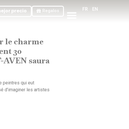
FR
EN
ejor precio
Regalos
Todas Nuestras Habitaciones
Contacta Con Nosotros
Condiciones Generales De Venta
r le charme
ent 30
-AVEN
saura
de peintres qui eut
isé d’imaginer les artistes