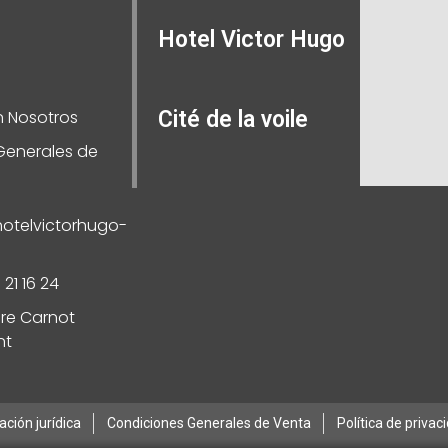
Hotel Victor Hugo
 Nosotros
Cité de la voile
Generales de
otelvictorhugo-
 21 16 24
are Carnot
nt
ción jurídica
Condiciones Generales de Venta
Política de privac