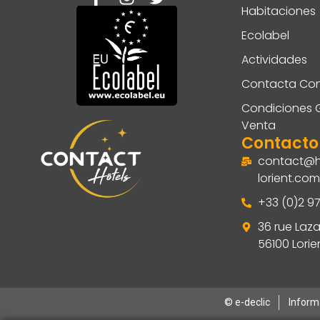
Habitaciones
Ecolabel
Actividades
Contacta Con
Condiciones 
Venta
Contacto
contact@h
lorient.com
+33 (0)2 97
36 rue Laz
56100 Lorie
© e-declic
Informa