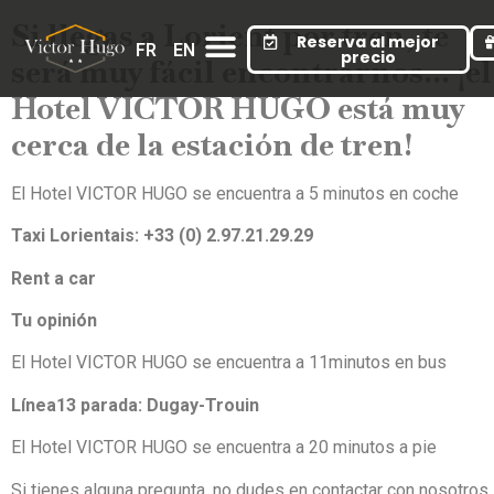
Cookies management panel
Si llegas a Lorient por tren, te
Reserva al mejor
Todas Nuestras Habitaciones
Contacta Con Nosotros
Condiciones Generales De Venta
FR
EN
precio
será muy fácil encontrarnos… ¡el
Hotel VICTOR HUGO está muy
cerca de la estación de tren!
El Hotel VICTOR HUGO se encuentra a 5 minutos en coche
Taxi Lorientais: +33 (0) 2.97.21.29.29
Rent a car
Tu opinión
El Hotel VICTOR HUGO se encuentra a 11minutos en bus
Línea13 parada: Dugay-Trouin
El Hotel VICTOR HUGO se encuentra a 20 minutos a pie
Si tienes alguna pregunta, no dudes en contactar con nosotros